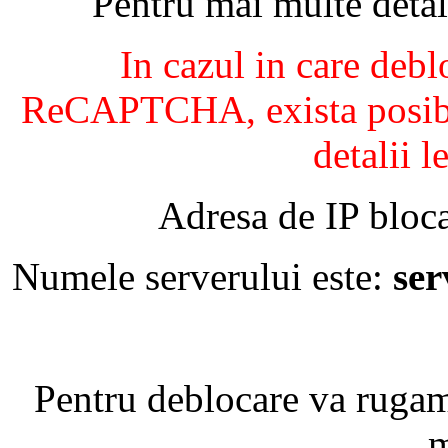
Pentru mai multe detal
In cazul in care debl
ReCAPTCHA, exista posibil
detalii l
Adresa de IP bloca
Numele serverului este:
se
Pentru deblocare va ruga
m